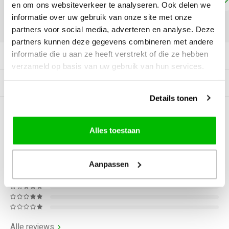
en om ons websiteverkeer te analyseren. Ook delen we
informatie over uw gebruik van onze site met onze
DELEN:
partners voor social media, adverteren en analyse. Deze
partners kunnen deze gegevens combineren met andere
informatie die u aan ze heeft verstrekt of die ze hebben
Productomschrijving
verzameld op basis van uw gebruik van hun services.
Gerelateerde producten
Details tonen
0
STERREN OP BASIS VAN
0
BEOORDELINGEN
Alles toestaan
0
Reviews
Aanpassen
Alle reviews