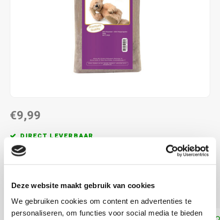
€9,99
DIRECT LEVERBAAR
Wasbaar tot 95 graden
Lees meer
Deze website maakt gebruik van cookies
KOOP
2
VOOR
€8,99
PER STUK
10% KORTING
We gebruiken cookies om content en advertenties te
personaliseren, om functies voor social media te bieden
Toevoegen aan winkelwagen