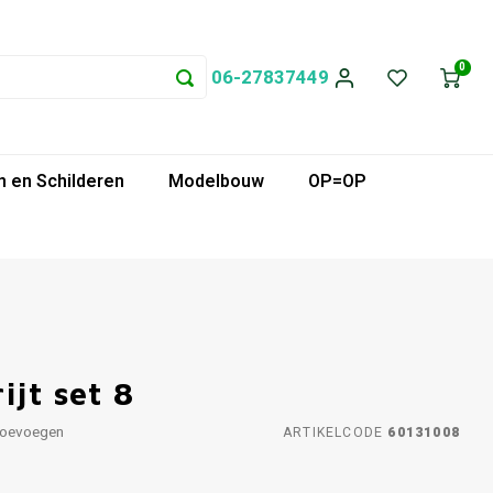
0
06-27837449
 en Schilderen
Modelbouw
OP=OP
ijt set 8
toevoegen
ARTIKELCODE
60131008