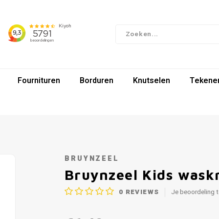
Fournituren
Borduren
Knutselen
Tekenen
BRUYNZEEL
Bruynzeel Kids waskr
0
REVIEWS
Je beoordeling 