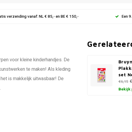
atis verzending vanaf: NL € 85,- en BE € 150,-
Een 9
Gerelateer
rpen voor kleine kinderhandjes. De
Bruyn
Plakk
 kunstwerken te maken! Als kleding
set N
 het is makkelijk uitwasbaar! De
€
€6,15
.
Bekijk