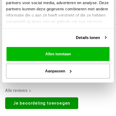
partners voor social media, adverteren en analyse. Deze
Productomschrijving
partners kunnen deze gegevens combineren met andere
informatie die u aan ze heeft verstrekt of die ze hebben
Gerelateerde producten
verzameld op basis van uw gebruik van hun services.
0
STERREN OP BASIS VAN
0
Details tonen
BEOORDELINGEN
0
Reviews
Alles toestaan
Aanpassen
Alle reviews
Je beoordeling toevoegen