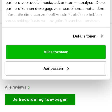
partners voor social media, adverteren en analyse. Deze
Productomschrijving
partners kunnen deze gegevens combineren met andere
informatie die u aan ze heeft verstrekt of die ze hebben
Gerelateerde producten
verzameld op basis van uw gebruik van hun services.
0
STERREN OP BASIS VAN
0
Details tonen
BEOORDELINGEN
0
Reviews
Alles toestaan
Aanpassen
Alle reviews
Je beoordeling toevoegen