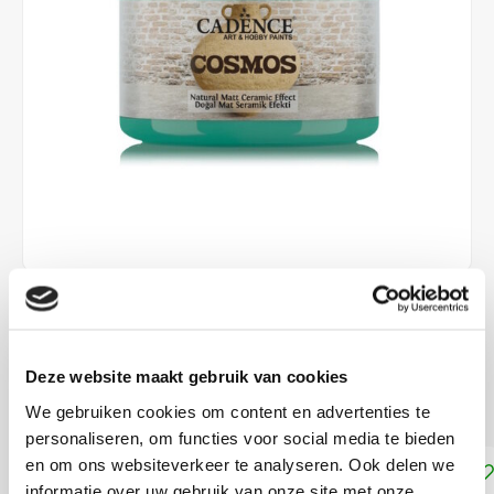
€8,99
DIRECT LEVERBAAR
Deze website maakt gebruik van cookies
Matte verf met keramiek effect
Lees meer
We gebruiken cookies om content en advertenties te
personaliseren, om functies voor social media te bieden
en om ons websiteverkeer te analyseren. Ook delen we
Toevoegen aan winkelwagen
informatie over uw gebruik van onze site met onze