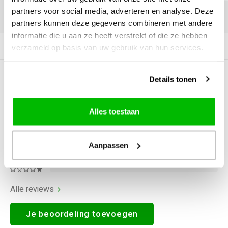
partners voor social media, adverteren en analyse. Deze
DELEN:
partners kunnen deze gegevens combineren met andere
informatie die u aan ze heeft verstrekt of die ze hebben
Productomschrijving
verzameld op basis van uw gebruik van hun services.
0
STERREN OP BASIS VAN
0
Details tonen
BEOORDELINGEN
0
Reviews
Alles toestaan
Aanpassen
Alle reviews
Je beoordeling toevoegen