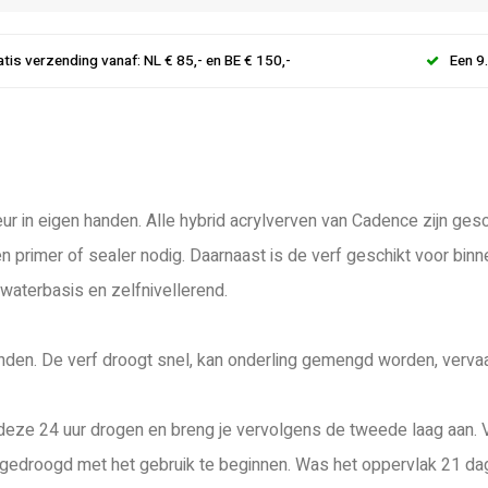
atis verzending vanaf: NL € 85,- en BE € 150,-
Een 9
ur in eigen handen. Alle hybrid acrylverven van Cadence zijn gesc
en primer of sealer nodig. Daarnaast is de verf geschikt voor bin
 waterbasis en zelfnivellerend.
inden. De verf droogt snel, kan onderling gemengd worden, vervaa
je deze 24 uur drogen en breng je vervolgens de tweede laag aan. 
gedroogd met het gebruik te beginnen. Was het oppervlak 21 dage