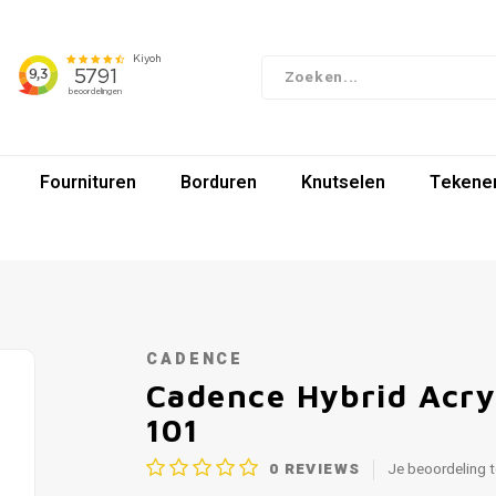
Fournituren
Borduren
Knutselen
Tekenen
CADENCE
Cadence Hybrid Acr
101
0
REVIEWS
Je beoordeling 