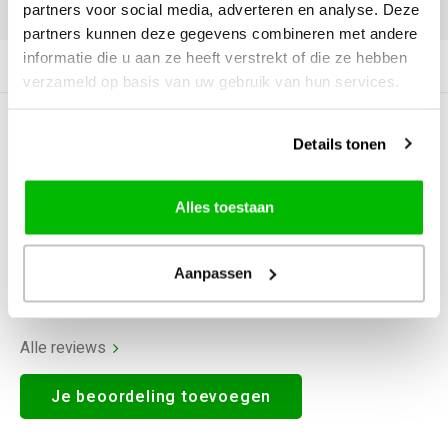
DELEN:
partners voor social media, adverteren en analyse. Deze
partners kunnen deze gegevens combineren met andere
informatie die u aan ze heeft verstrekt of die ze hebben
Productomschrijving
verzameld op basis van uw gebruik van hun services.
0
STERREN OP BASIS VAN
0
Details tonen
BEOORDELINGEN
0
Reviews
Alles toestaan
Aanpassen
Alle reviews
Je beoordeling toevoegen