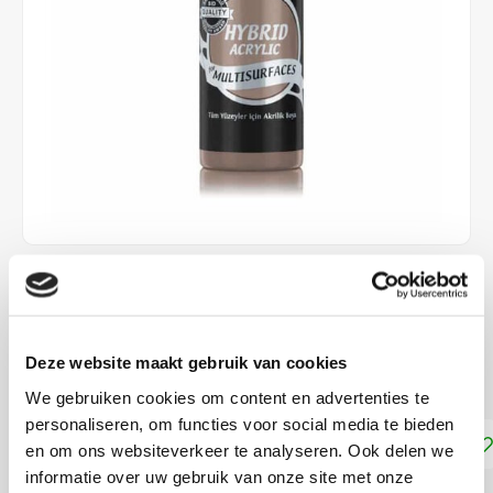
€4,25
DIRECT LEVERBAAR
Deze website maakt gebruik van cookies
Geschikt voor vrijwel alle ondergronden!
Lees meer
We gebruiken cookies om content en advertenties te
personaliseren, om functies voor social media te bieden
Toevoegen aan winkelwagen
en om ons websiteverkeer te analyseren. Ook delen we
informatie over uw gebruik van onze site met onze