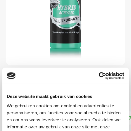
€4,25
DIRECT LEVERBAAR
Deze website maakt gebruik van cookies
Geschikt voor vrijwel alle ondergronden!
Lees meer
We gebruiken cookies om content en advertenties te
personaliseren, om functies voor social media te bieden
Toevoegen aan winkelwagen
en om ons websiteverkeer te analyseren. Ook delen we
informatie over uw gebruik van onze site met onze