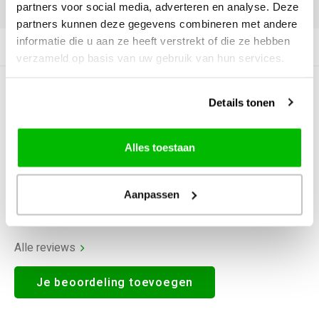
DELEN:
partners voor social media, adverteren en analyse. Deze
partners kunnen deze gegevens combineren met andere
informatie die u aan ze heeft verstrekt of die ze hebben
Productomschrijving
verzameld op basis van uw gebruik van hun services.
0
STERREN OP BASIS VAN
0
Details tonen
BEOORDELINGEN
0
Reviews
Alles toestaan
Aanpassen
Alle reviews
Je beoordeling toevoegen