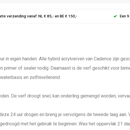
atis verzending vanaf: NL € 85,- en BE € 150,-
Een 9
ur in eigen handen. Alle hybrid acrylverven van Cadence zijn gesc
en primer of sealer nodig. Daarnaast is de verf geschikt voor bin
 waterbasis en zelfnivellerend.
inden. De verf droogt snel, kan onderling gemengd worden, vervaa
je deze 24 uur drogen en breng je vervolgens de tweede laag aan. 
gedroogd met het gebruik te beginnen. Was het oppervlak 21 dage