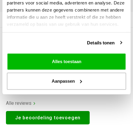
DELEN:
partners voor social media, adverteren en analyse. Deze
partners kunnen deze gegevens combineren met andere
informatie die u aan ze heeft verstrekt of die ze hebben
Productomschrijving
verzameld op basis van uw gebruik van hun services.
0
STERREN OP BASIS VAN
0
Details tonen
BEOORDELINGEN
0
Reviews
Alles toestaan
Aanpassen
Alle reviews
Je beoordeling toevoegen