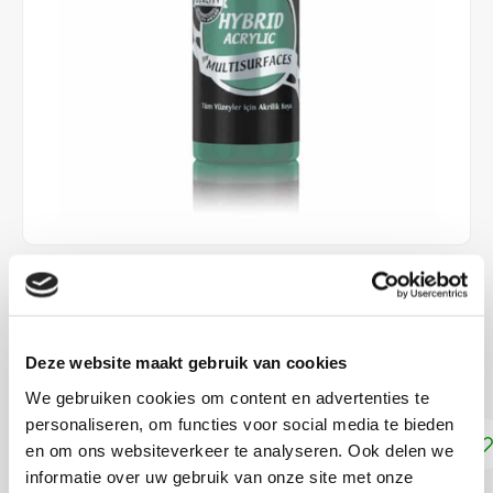
€4,25
DIRECT LEVERBAAR
Deze website maakt gebruik van cookies
Geschikt voor vrijwel alle ondergronden!
Lees meer
We gebruiken cookies om content en advertenties te
personaliseren, om functies voor social media te bieden
Toevoegen aan winkelwagen
en om ons websiteverkeer te analyseren. Ook delen we
informatie over uw gebruik van onze site met onze