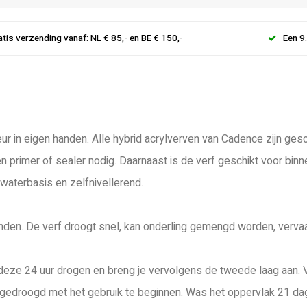
atis verzending vanaf: NL € 85,- en BE € 150,-
Een 9
ur in eigen handen. Alle hybrid acrylverven van Cadence zijn gesc
en primer of sealer nodig. Daarnaast is de verf geschikt voor bin
 waterbasis en zelfnivellerend.
inden. De verf droogt snel, kan onderling gemengd worden, vervaa
je deze 24 uur drogen en breng je vervolgens de tweede laag aan. 
gedroogd met het gebruik te beginnen. Was het oppervlak 21 dage