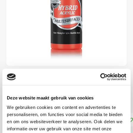
€4,25
DIRECT LEVERBAAR
Deze website maakt gebruik van cookies
Geschikt voor vrijwel alle ondergronden!
Lees meer
We gebruiken cookies om content en advertenties te
personaliseren, om functies voor social media te bieden
Toevoegen aan winkelwagen
en om ons websiteverkeer te analyseren. Ook delen we
informatie over uw gebruik van onze site met onze