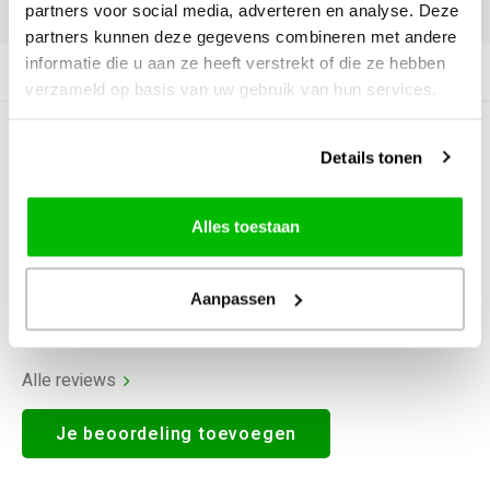
DELEN:
partners voor social media, adverteren en analyse. Deze
partners kunnen deze gegevens combineren met andere
informatie die u aan ze heeft verstrekt of die ze hebben
Productomschrijving
verzameld op basis van uw gebruik van hun services.
0
STERREN OP BASIS VAN
0
Details tonen
BEOORDELINGEN
0
Reviews
Alles toestaan
Aanpassen
Alle reviews
Je beoordeling toevoegen