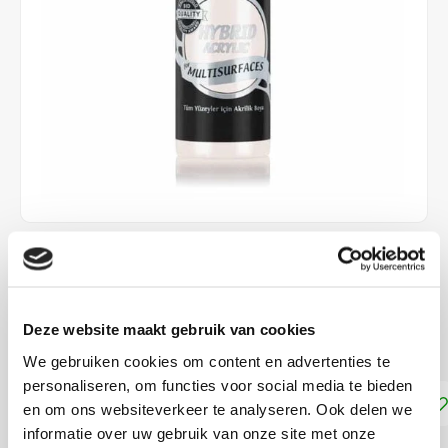
€4,25
DIRECT LEVERBAAR
Deze website maakt gebruik van cookies
Geschikt voor vrijwel alle ondergronden!
Lees meer
We gebruiken cookies om content en advertenties te
personaliseren, om functies voor social media te bieden
Toevoegen aan winkelwagen
en om ons websiteverkeer te analyseren. Ook delen we
informatie over uw gebruik van onze site met onze