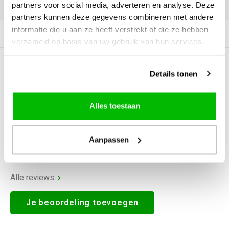
DELEN:
partners voor social media, adverteren en analyse. Deze
partners kunnen deze gegevens combineren met andere
informatie die u aan ze heeft verstrekt of die ze hebben
Productomschrijving
verzameld op basis van uw gebruik van hun services.
0
STERREN OP BASIS VAN
0
Details tonen
BEOORDELINGEN
0
Reviews
Alles toestaan
Aanpassen
Alle reviews
Je beoordeling toevoegen