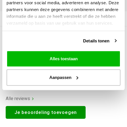
DELEN:
partners voor social media, adverteren en analyse. Deze
partners kunnen deze gegevens combineren met andere
informatie die u aan ze heeft verstrekt of die ze hebben
Productomschrijving
verzameld op basis van uw gebruik van hun services.
0
STERREN OP BASIS VAN
0
Details tonen
BEOORDELINGEN
0
Reviews
Alles toestaan
Aanpassen
Alle reviews
Je beoordeling toevoegen