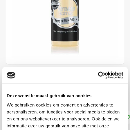
€4,25
DIRECT LEVERBAAR
Deze website maakt gebruik van cookies
Geschikt voor vrijwel alle ondergronden!
Lees meer
We gebruiken cookies om content en advertenties te
personaliseren, om functies voor social media te bieden
Toevoegen aan winkelwagen
en om ons websiteverkeer te analyseren. Ook delen we
informatie over uw gebruik van onze site met onze