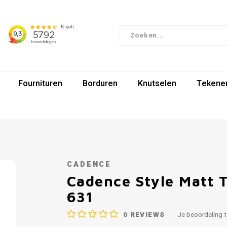
Fournituren
Borduren
Knutselen
Tekenen
CADENCE
Cadence Style Matt 
631
0
REVIEWS
Je beoordeling 