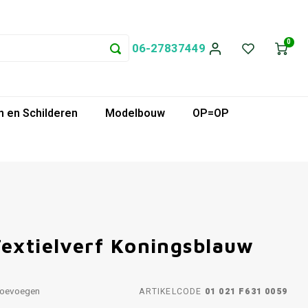
0
06-27837449
 en Schilderen
Modelbouw
OP=OP
Textielverf Koningsblauw
toevoegen
ARTIKELCODE
01 021 F631 0059