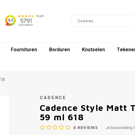
Fournituren
Borduren
Knutselen
Tekenen
618
CADENCE
Cadence Style Matt 
59 ml 618
0
REVIEWS
Je beoordeling 