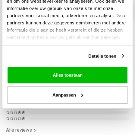
en om ons websiteverkeer te analyseren. Ook delen we
informatie over uw gebruik van onze site met onze
DELEN:
partners voor social media, adverteren en analyse. Deze
partners kunnen deze gegevens combineren met andere
Productomschrijving
informatie die u aan ze heeft verstrekt of die ze hebben
verzameld op basis van uw gebruik van hun services.
Gerelateerde producten
Details tonen
0
STERREN OP BASIS VAN
0
BEOORDELINGEN
Alles toestaan
0
Reviews
Aanpassen
Alle reviews