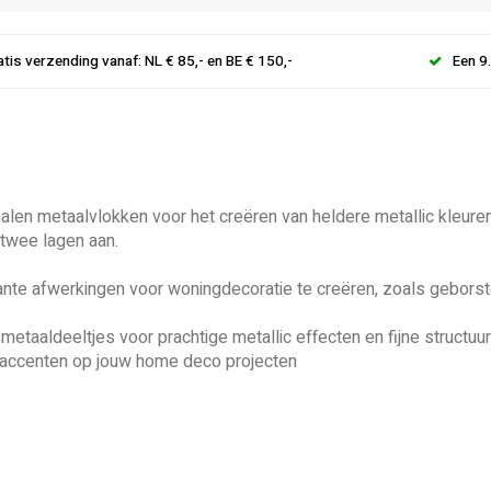
atis verzending vanaf: NL € 85,- en BE € 150,-
Een 9
alen metaalvlokken voor het creëren van heldere metallic kleuren
 twee lagen aan.
nte afwerkingen voor woningdecoratie te creëren, zoals geborst
 metaaldeeltjes voor prachtige metallic effecten en fijne structuu
n accenten op jouw home deco projecten