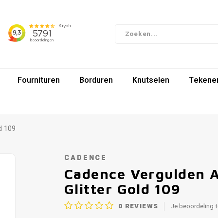
Fournituren
Borduren
Knutselen
Tekenen
d 109
CADENCE
Cadence Vergulden A
Glitter Gold 109
0
REVIEWS
Je beoordeling 