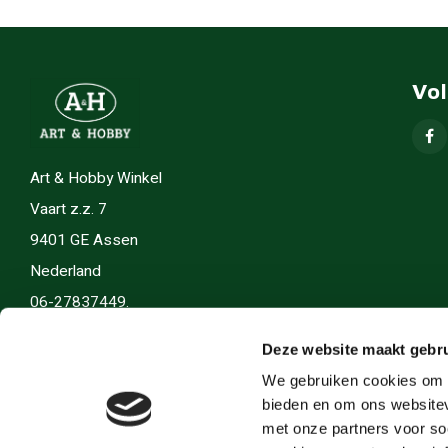
Vo
Art & Hobby Winkel
Vaart z.z. 7
9401 GE Assen
Nederland
06-27837449.
info(@)artenhobby.nl.
Deze website maakt gebru
We gebruiken cookies om c
bieden en om ons websitev
met onze partners voor so