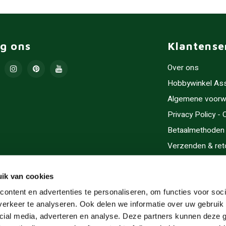
lg ons
Klantense
Over ons
Hobbywinkel As
Algemene voorw
Privacy Policy -
Betaalmethoden
Verzenden & ret
Contact/Opening
Sitemap
ik van cookies
Cadeaubonnen
ontent en advertenties te personaliseren, om functies voor soci
erkeer te analyseren. Ook delen we informatie over uw gebruik 
Inlijsten
cial media, adverteren en analyse. Deze partners kunnen deze
Servicegebieden