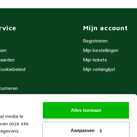
rvice
Mijn account
Registreren
sen
Mijn bestellingen
aarden
Mijn tickets
 Cookiebeleid
Mijn verlanglijst
ourneren
stijden
Alles toestaan
al media te
van onze site
Aanpassen
 gegevens