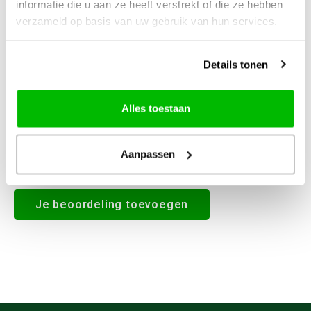
informatie die u aan ze heeft verstrekt of die ze hebben
0
STERREN OP BASIS VAN
0
verzameld op basis van uw gebruik van hun services.
BEOORDELINGEN
0
Reviews
Details tonen
Alles toestaan
Aanpassen
Alle reviews
Je beoordeling toevoegen