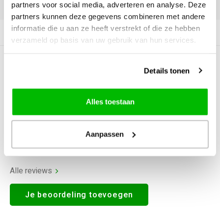
DELEN:
partners voor social media, adverteren en analyse. Deze
partners kunnen deze gegevens combineren met andere
informatie die u aan ze heeft verstrekt of die ze hebben
Productomschrijving
verzameld op basis van uw gebruik van hun services.
0
STERREN OP BASIS VAN
0
Details tonen
BEOORDELINGEN
0
Reviews
Alles toestaan
Aanpassen
Alle reviews
Je beoordeling toevoegen