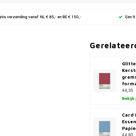
atis verzending vanaf: NL € 85,- en BE € 150,-
Een 9
Gerelateer
Glitt
Kers
grams
form
€4,35
Bekijk
Card
Essen
Papie
€4,80