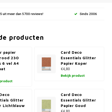
.5 uit meer dan 5700 reviews!
Sinds 2006
de producten
er papier
Card Deco
trood 230
Essentials Glitter
 6 vel A4
Papier Koper
aat
€4,80
Bekijk product
 product
 Deco
Card Deco
tials Glitter
Essentials Glitter
r Lichtblauw
Papier Goud
€4,80