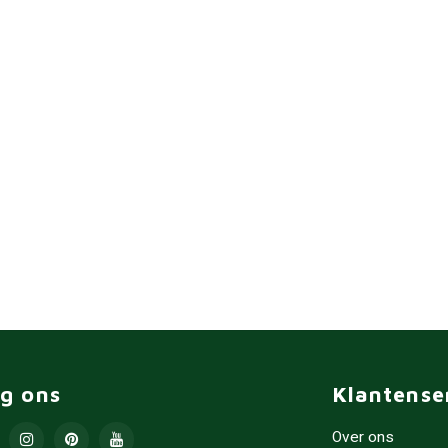
lg ons
Klantense
Over ons