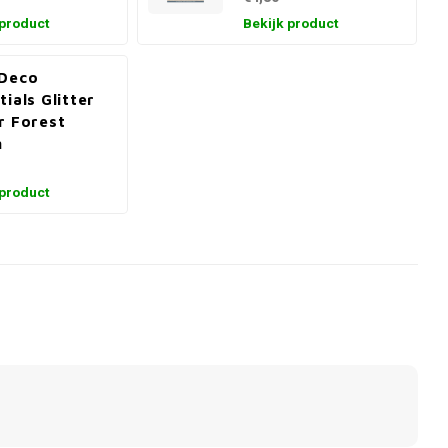
 product
Bekijk product
 Deco
tials Glitter
r Forest
n
 product