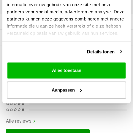
informatie over uw gebruik van onze site met onze
DELEN:
partners voor social media, adverteren en analyse. Deze
partners kunnen deze gegevens combineren met andere
Productomschrijving
informatie die u aan ze heeft verstrekt of die ze hebben
verzameld op basis van uw gebruik van hun services.
Gerelateerde producten
Details tonen
0
STERREN OP BASIS VAN
0
BEOORDELINGEN
Alles toestaan
0
Reviews
Aanpassen
Alle reviews