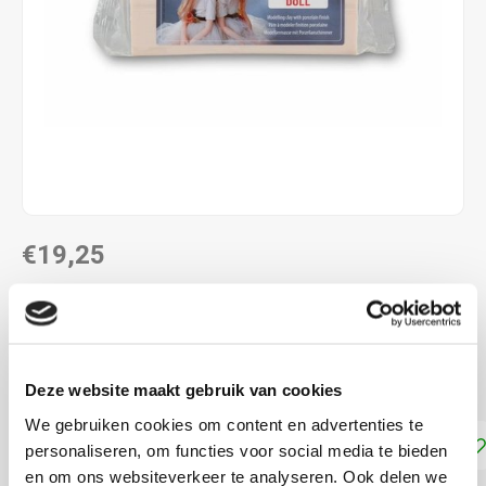
€19,25
DIRECT LEVERBAAR
Huidtint klei voor poppenhoofdjes met porseleinen
afwerking. Afbakken op 110-130 °C
Lees meer
Deze website maakt gebruik van cookies
We gebruiken cookies om content en advertenties te
Toevoegen aan winkelwagen
personaliseren, om functies voor social media te bieden
en om ons websiteverkeer te analyseren. Ook delen we