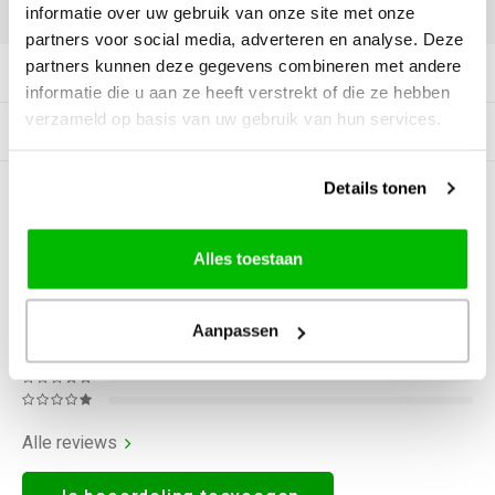
DELEN:
informatie over uw gebruik van onze site met onze
partners voor social media, adverteren en analyse. Deze
partners kunnen deze gegevens combineren met andere
Productomschrijving
informatie die u aan ze heeft verstrekt of die ze hebben
verzameld op basis van uw gebruik van hun services.
Gerelateerde producten
Details tonen
0
STERREN OP BASIS VAN
0
BEOORDELINGEN
0
Reviews
Alles toestaan
Aanpassen
Alle reviews