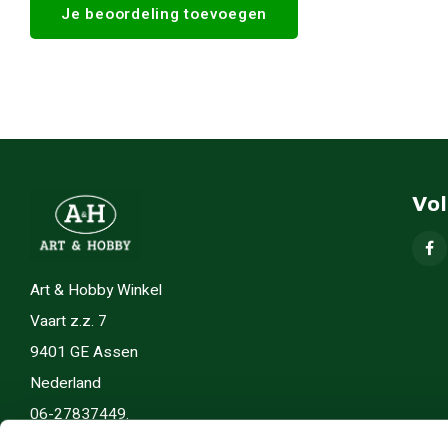
Je beoordeling toevoegen
Vo
Art & Hobby Winkel
Vaart z.z. 7
9401 GE Assen
Nederland
06-27837449.
info(@)artenhobby.nl.