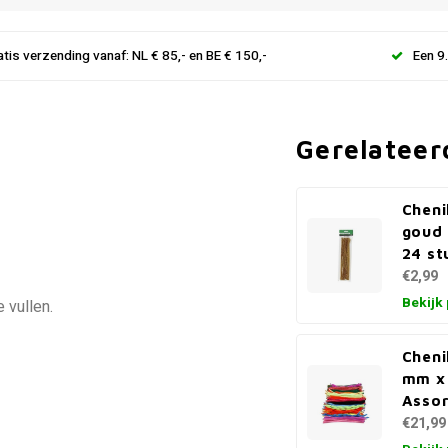
atis verzending vanaf: NL € 85,- en BE € 150,-
Een 9
Gerelateer
Cheni
goud
24 st
€2,99
Bekijk
 vullen.
Cheni
mm x
Assor
€21,99