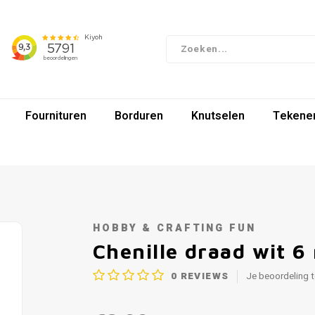
Fournituren
Borduren
Knutselen
Tekenen
HOBBY & CRAFTING FUN
Chenille draad wit 
0
REVIEWS
Je beoordeling 