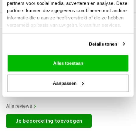
partners voor social media, adverteren en analyse. Deze
Productomschrijving
partners kunnen deze gegevens combineren met andere
informatie die u aan ze heeft verstrekt of die ze hebben
Gerelateerde producten
verzameld op basis van uw gebruik van hun services.
0
STERREN OP BASIS VAN
0
Details tonen
BEOORDELINGEN
0
Reviews
Alles toestaan
Aanpassen
Alle reviews
Je beoordeling toevoegen