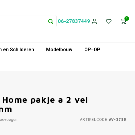
0
06-27837449
 en Schilderen
Modelbouw
OP=OP
n Home pakje a 2 vel
 mm
toevoegen
ARTIKELCODE
AV-3785