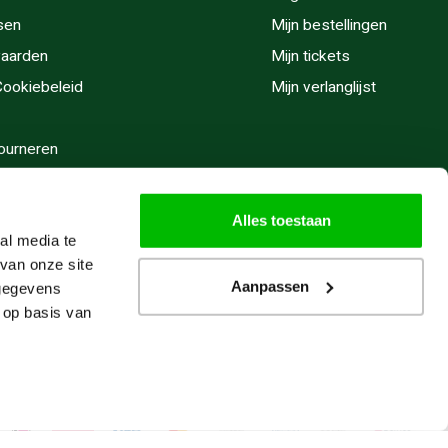
sen
Mijn bestellingen
aarden
Mijn tickets
 Cookiebeleid
Mijn verlanglijst
ourneren
stijden
Alles toestaan
al media te
van onze site
Aanpassen
 gegevens
 op basis van