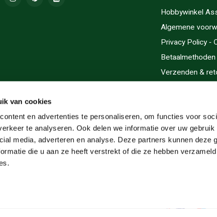
Hobbywinkel As
Algemene voorw
Privacy Policy -
Betaalmethoden
Verzenden & ret
Contact/Opening
Sitemap
ik van cookies
Cadeaubonnen
ontent en advertenties te personaliseren, om functies voor soci
erkeer te analyseren. Ook delen we informatie over uw gebruik 
Inlijsten
cial media, adverteren en analyse. Deze partners kunnen deze
Servicegebieden
ormatie die u aan ze heeft verstrekt of die ze hebben verzameld
RSS-feed
es.