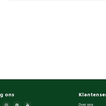
lg ons
Klantense
Over ons