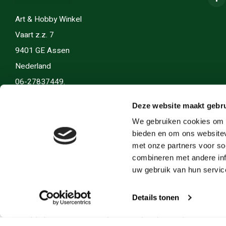
Art & Hobby Winkel
Vaart z.z. 7
9401 GE Assen
Nederland
06-27837449.
info(@)artenhobby.nl.
Deze website maakt gebru
We gebruiken cookies om c
bieden en om ons websitev
met onze partners voor so
combineren met andere inf
uw gebruik van hun servic
Details tonen
© Copyright 2026 Art en Hobby - Theme by
Shopmonkey