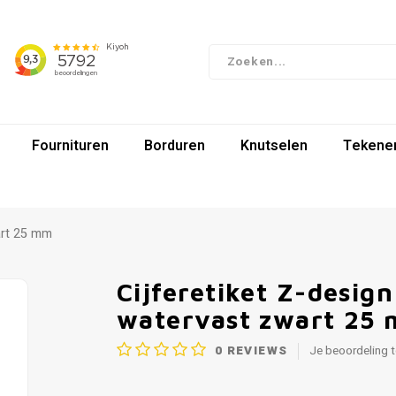
Fournituren
Borduren
Knutselen
Tekenen
art 25 mm
Cijferetiket Z-desig
watervast zwart 25
0
REVIEWS
Je beoordeling 