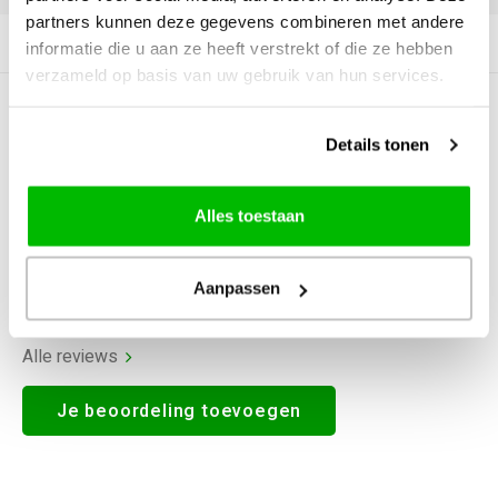
partners kunnen deze gegevens combineren met andere
Productomschrijving
informatie die u aan ze heeft verstrekt of die ze hebben
verzameld op basis van uw gebruik van hun services.
0
STERREN OP BASIS VAN
0
BEOORDELINGEN
Details tonen
0
Reviews
Alles toestaan
Aanpassen
Alle reviews
Je beoordeling toevoegen