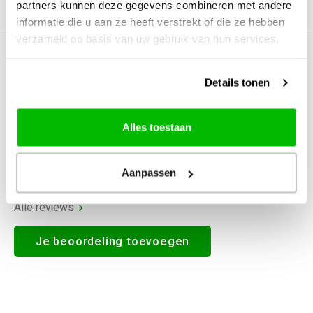
partners kunnen deze gegevens combineren met andere
Productomschrijving
informatie die u aan ze heeft verstrekt of die ze hebben
verzameld op basis van uw gebruik van hun services.
0
STERREN OP BASIS VAN
0
BEOORDELINGEN
Details tonen
0
Reviews
Alles toestaan
Aanpassen
Alle reviews
Je beoordeling toevoegen