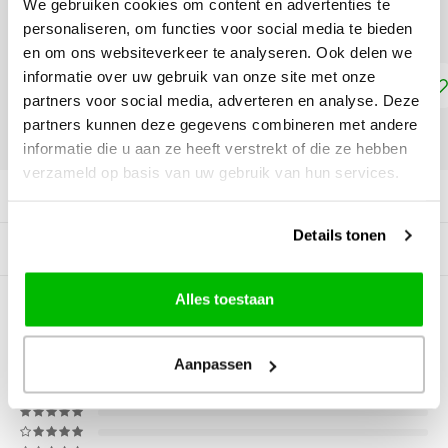
We gebruiken cookies om content en advertenties te
24 x 30 cm - €22,15
personaliseren, om functies voor social media te bieden
en om ons websiteverkeer te analyseren. Ook delen we
informatie over uw gebruik van onze site met onze
Toevoegen aan winkelwagen
partners voor social media, adverteren en analyse. Deze
partners kunnen deze gegevens combineren met andere
DELEN:
informatie die u aan ze heeft verstrekt of die ze hebben
verzameld op basis van uw gebruik van hun services.
Productomschrijving
Details tonen
Gerelateerde producten
Alles toestaan
0
STERREN OP BASIS VAN
0
BEOORDELINGEN
0
Reviews
Aanpassen