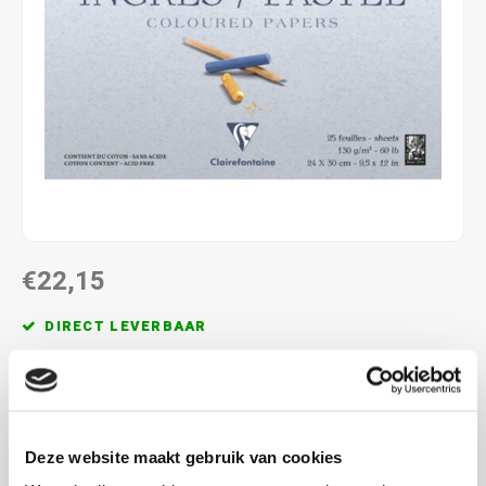
€22,15
DIRECT LEVERBAAR
Blok met 25 vellen in 8 verschillende kleuren. Maak een
keuze uit de verschillende afmetingen
Lees meer
Deze website maakt gebruik van cookies
MAAK EEN KEUZE:
*