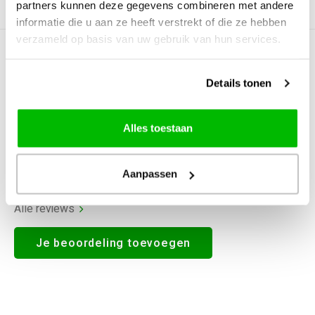
partners kunnen deze gegevens combineren met andere
Productomschrijving
informatie die u aan ze heeft verstrekt of die ze hebben
verzameld op basis van uw gebruik van hun services.
0
STERREN OP BASIS VAN
0
BEOORDELINGEN
Details tonen
0
Reviews
Alles toestaan
Aanpassen
Alle reviews
Je beoordeling toevoegen