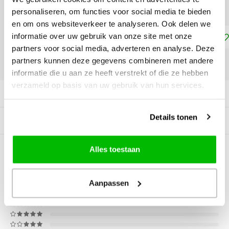
A4 - 24 vel - €9,99
personaliseren, om functies voor social media te bieden
en om ons websiteverkeer te analyseren. Ook delen we
Toevoegen aan winkelwagen
informatie over uw gebruik van onze site met onze
partners voor social media, adverteren en analyse. Deze
partners kunnen deze gegevens combineren met andere
DELEN:
informatie die u aan ze heeft verstrekt of die ze hebben
verzameld op basis van uw gebruik van hun services.
Productomschrijving
Details tonen
Gerelateerde producten
Alles toestaan
0
STERREN OP BASIS VAN
0
BEOORDELINGEN
0
Reviews
Aanpassen