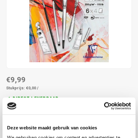
€9,99
Stukprijs: €0,00 /
DIRECT LEVERBAAR
Mix media blok met wit papier lichte korrel
Lees meer
MAAK EEN KEUZE:
*
Deze website maakt gebruik van cookies
We gebruiken cookies om content en advertenties te