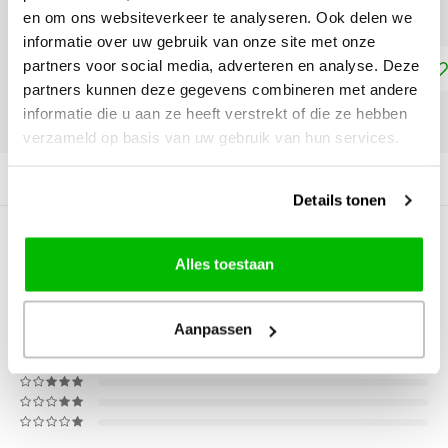
18 x 24 cm - €22,75
en om ons websiteverkeer te analyseren. Ook delen we
informatie over uw gebruik van onze site met onze
partners voor social media, adverteren en analyse. Deze
Toevoegen aan winkelwagen
partners kunnen deze gegevens combineren met andere
informatie die u aan ze heeft verstrekt of die ze hebben
DELEN:
verzameld op basis van uw gebruik van hun services.
Productomschrijving
Details tonen
0
STERREN OP BASIS VAN
0
BEOORDELINGEN
Alles toestaan
0
Reviews
Aanpassen