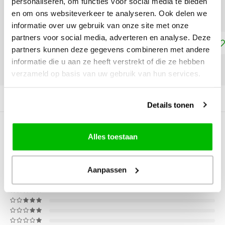
personaliseren, om functies voor social media te bieden
18 x 24 cm - €22,75
en om ons websiteverkeer te analyseren. Ook delen we
informatie over uw gebruik van onze site met onze
partners voor social media, adverteren en analyse. Deze
Toevoegen aan winkelwagen
partners kunnen deze gegevens combineren met andere
informatie die u aan ze heeft verstrekt of die ze hebben
DELEN:
verzameld op basis van uw gebruik van hun services.
Productomschrijving
Details tonen
0
STERREN OP BASIS VAN
0
Alles toestaan
BEOORDELINGEN
0
Reviews
Aanpassen