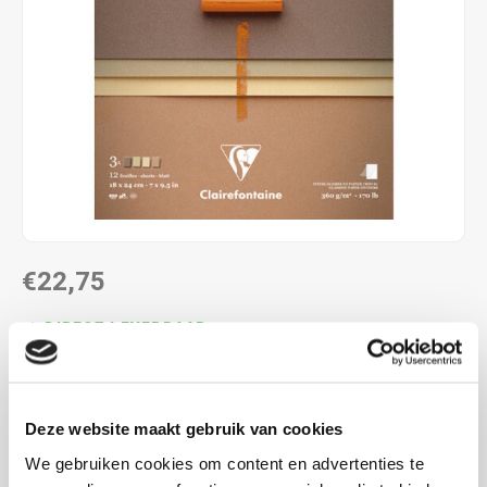
€22,75
DIRECT LEVERBAAR
Maak een keuze uit de verschillende afmetingen
Lees
meer
Deze website maakt gebruik van cookies
MAAK EEN KEUZE:
*
We gebruiken cookies om content en advertenties te