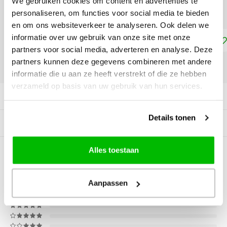
We gebruiken cookies om content en advertenties te
30 x 40 cm - €48,10
personaliseren, om functies voor social media te bieden
en om ons websiteverkeer te analyseren. Ook delen we
informatie over uw gebruik van onze site met onze
Toevoegen aan winkelwagen
partners voor social media, adverteren en analyse. Deze
partners kunnen deze gegevens combineren met andere
DELEN:
informatie die u aan ze heeft verstrekt of die ze hebben
verzameld op basis van uw gebruik van hun services.
Productomschrijving
Details tonen
Gerelateerde producten
Alles toestaan
0
STERREN OP BASIS VAN
0
BEOORDELINGEN
0
Reviews
Aanpassen