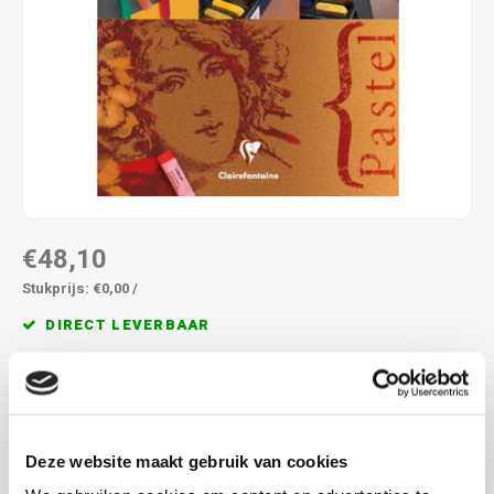
€48,10
Stukprijs: €0,00 /
DIRECT LEVERBAAR
Pastelmat 360 grams voor droge pastels, maak een keuze
uit de verschillende afmetingen
Lees meer
MAAK EEN KEUZE:
*
Deze website maakt gebruik van cookies