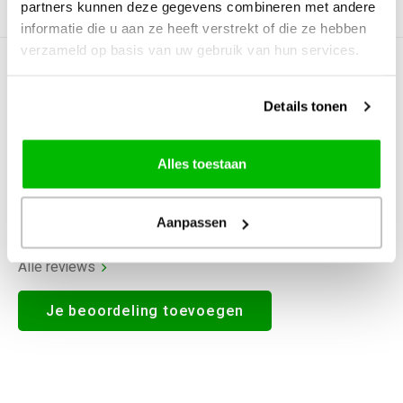
partners kunnen deze gegevens combineren met andere
Productomschrijving
informatie die u aan ze heeft verstrekt of die ze hebben
verzameld op basis van uw gebruik van hun services.
0
STERREN OP BASIS VAN
0
BEOORDELINGEN
Details tonen
0
Reviews
Alles toestaan
Aanpassen
Alle reviews
Je beoordeling toevoegen