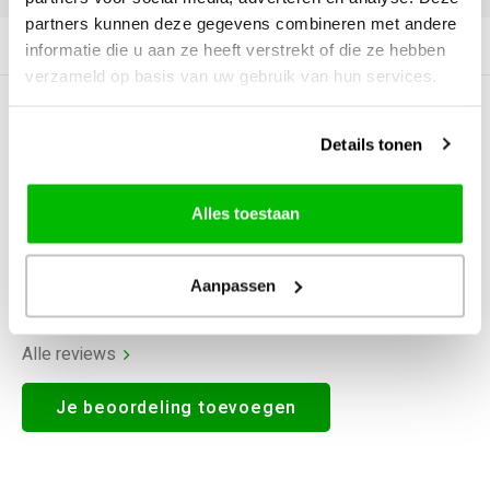
partners kunnen deze gegevens combineren met andere
Productomschrijving
informatie die u aan ze heeft verstrekt of die ze hebben
verzameld op basis van uw gebruik van hun services.
0
STERREN OP BASIS VAN
0
BEOORDELINGEN
Details tonen
0
Reviews
Alles toestaan
Aanpassen
Alle reviews
Je beoordeling toevoegen