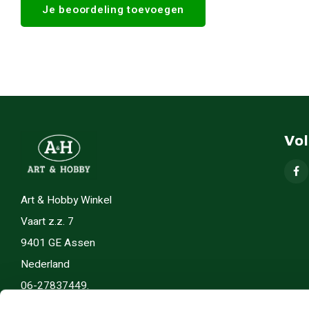
Je beoordeling toevoegen
Vo
Art & Hobby Winkel
Vaart z.z. 7
9401 GE Assen
Nederland
06-27837449.
info(@)artenhobby.nl.