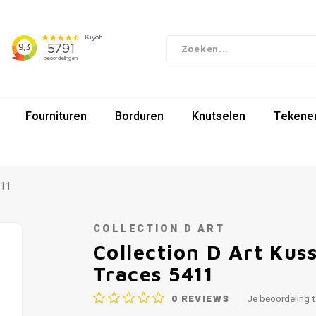
Fournituren
Borduren
Knutselen
Tekenen
411
COLLECTION D ART
Collection D Art Ku
Traces 5411
0
REVIEWS
Je beoordeling 