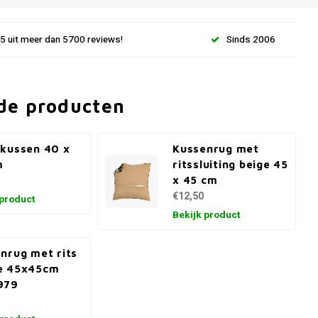
.5 uit meer dan 5700 reviews!
Sinds 2006
de producten
kussen 40 x
Kussenrug met
m
ritssluiting beige 45
x 45 cm
€12,50
 product
Bekijk product
nrug met rits
e 45x45cm
979