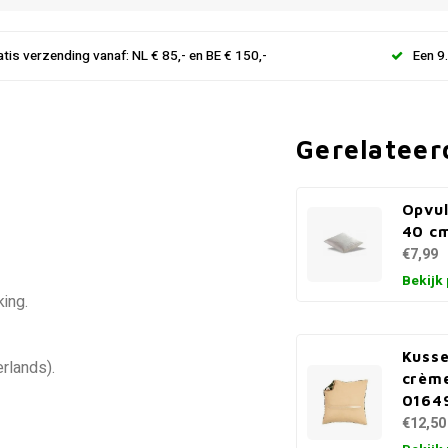
atis verzending vanaf: NL € 85,- en BE € 150,-
Een 9
Gerelateer
Opvul
40 c
€7,99
Bekijk
ing.
Kusse
erlands).
crèm
0164
€12,50