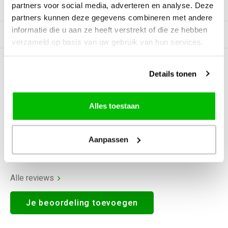
partners voor social media, adverteren en analyse. Deze
Productomschrijving
partners kunnen deze gegevens combineren met andere
informatie die u aan ze heeft verstrekt of die ze hebben
Gerelateerde producten
verzameld op basis van uw gebruik van hun services.
0
STERREN OP BASIS VAN
0
Details tonen
BEOORDELINGEN
0
Reviews
Alles toestaan
Aanpassen
Alle reviews
Je beoordeling toevoegen