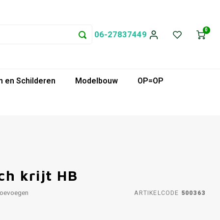
0
06-27837449
 en Schilderen
Modelbouw
OP=OP
ch krijt HB
toevoegen
ARTIKELCODE
500363