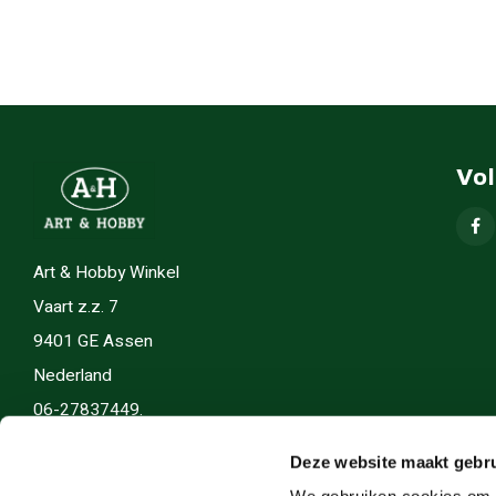
Vo
Art & Hobby Winkel
Vaart z.z. 7
9401 GE Assen
Nederland
06-27837449.
info(@)artenhobby.nl.
Deze website maakt gebru