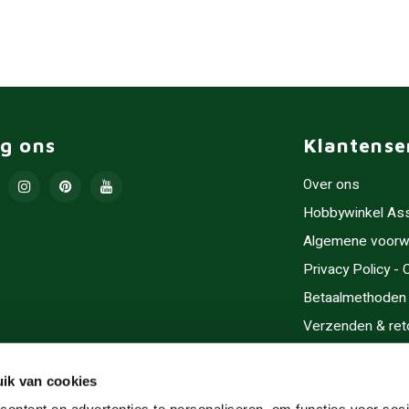
lg ons
Klantense
Over ons
Hobbywinkel As
Algemene voorw
Privacy Policy -
Betaalmethoden
Verzenden & ret
Contact/Opening
Sitemap
ik van cookies