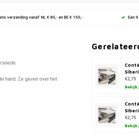
atis verzending vanaf: NL € 85,- en BE € 150,-
Een 9
Gerelateer
orsnede.
Conté
Siberi
n de hand. Ze geven over het
€2,75
Bekijk
Conté
Siber
€2,75
Bekijk