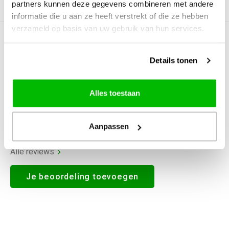
partners kunnen deze gegevens combineren met andere
Productomschrijving
informatie die u aan ze heeft verstrekt of die ze hebben
verzameld op basis van uw gebruik van hun services.
0
STERREN OP BASIS VAN
0
BEOORDELINGEN
Details tonen
0
Reviews
Alles toestaan
Aanpassen
Alle reviews
Je beoordeling toevoegen