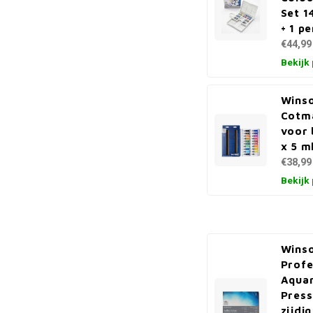
Set 1
+ 1 pe
€44,99
Bekijk
Wins
Cotma
voor 
x 5 m
€38,99
Bekijk
Wins
Profe
Aquar
Press
zijdi