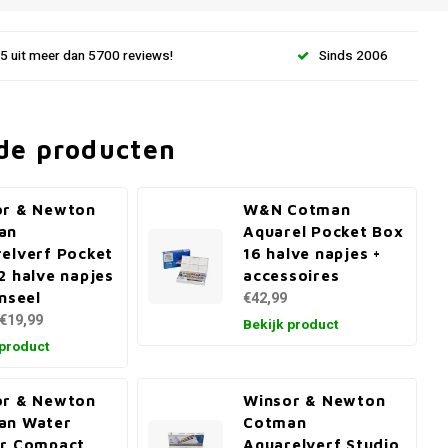
.5 uit meer dan 5700 reviews!
Sinds 2006
de producten
or & Newton
W&N Cotman
an
Aquarel Pocket Box
elverf Pocket
16 halve napjes +
2 halve napjes
accessoires
enseel
€42,99
€19,99
Bekijk product
 product
or & Newton
Winsor & Newton
an Water
Cotman
ur Compact
Aquarelverf Studio