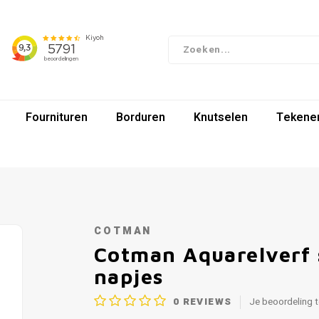
Fournituren
Borduren
Knutselen
Tekenen
COTMAN
Cotman Aquarelverf 
napjes
0
REVIEWS
Je beoordeling 