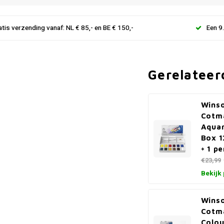
atis verzending vanaf: NL € 85,- en BE € 150,-
Een 9
Gerelateer
Wins
Cotm
Aquar
Box 1
+ 1 p
€23,99
Bekijk
Wins
Cotm
Colo