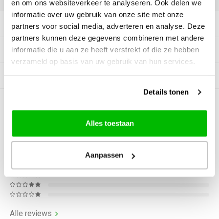
en om ons websiteverkeer te analyseren. Ook delen we
informatie over uw gebruik van onze site met onze
Productomschrijving
partners voor social media, adverteren en analyse. Deze
partners kunnen deze gegevens combineren met andere
informatie die u aan ze heeft verstrekt of die ze hebben
Tags
verzameld op basis van uw gebruik van hun services.
Gerelateerde producten
Details tonen
0
STERREN OP BASIS VAN
0
BEOORDELINGEN
Alles toestaan
0
Reviews
Aanpassen
Alle reviews