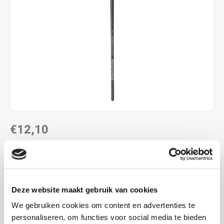
€12,10
DIRECT LEVERBAAR
Maak een keuze:
Lees meer
Deze website maakt gebruik van cookies
MAAK EEN KEUZE:
*
We gebruiken cookies om content en advertenties te
Nr. 4 - €12,10
personaliseren, om functies voor social media te bieden