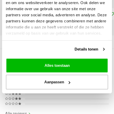
en om ons websiteverkeer te analyseren. Ook delen we
informatie over uw gebruik van onze site met onze
Toevoegen aan winkelwagen
partners voor social media, adverteren en analyse. Deze
partners kunnen deze gegevens combineren met andere
informatie die u aan ze heeft verstrekt of die ze hebben
DELEN:
verzameld op basis van uw gebruik van hun services.
Productomschrijving
Details tonen
0
STERREN OP BASIS VAN
0
BEOORDELINGEN
Alles toestaan
0
Reviews
Aanpassen
Alle reviews