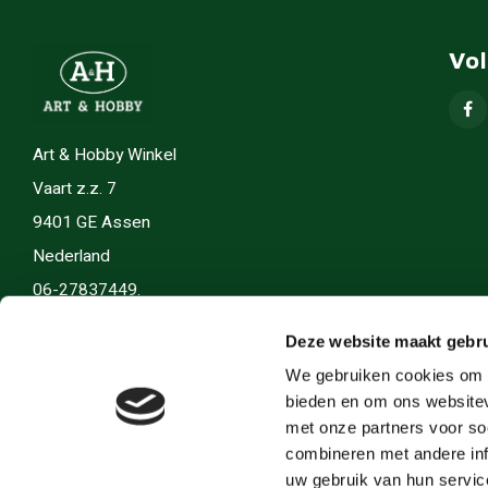
Vo
Art & Hobby Winkel
Vaart z.z. 7
9401 GE Assen
Nederland
06-27837449.
info(@)artenhobby.nl.
Deze website maakt gebru
We gebruiken cookies om c
bieden en om ons websitev
met onze partners voor so
combineren met andere inf
uw gebruik van hun servic