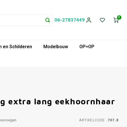
0
06-27837449
 en Schilderen
Modelbouw
OP=OP
ig extra lang eekhoornhaar
toevoegen
ARTIKELCODE
.707.8