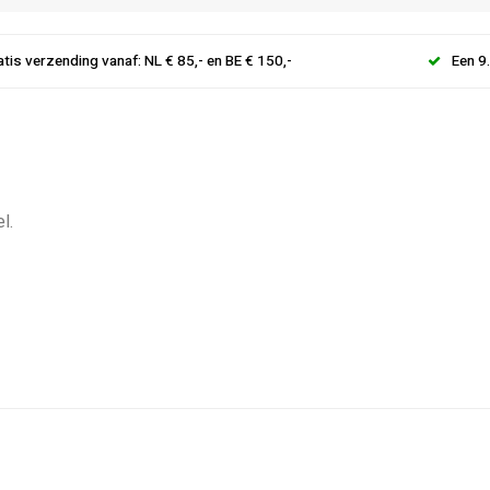
atis verzending vanaf: NL € 85,- en BE € 150,-
Een 9
l.