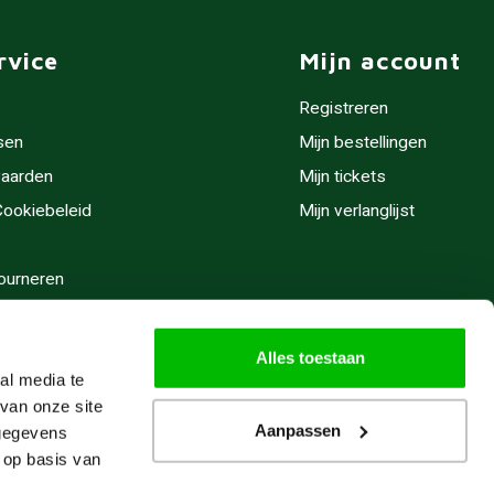
rvice
Mijn account
Registreren
sen
Mijn bestellingen
aarden
Mijn tickets
 Cookiebeleid
Mijn verlanglijst
ourneren
stijden
Alles toestaan
al media te
van onze site
Aanpassen
 gegevens
 op basis van