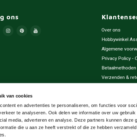
lg ons
Klantense
Over ons
Hobbywinkel As
Algemene voorw
Privacy Policy -
Betaalmethoden
Verzenden & ret
Contact/Opening
Sitemap
ik van cookies
Cadeaubonnen
ontent en advertenties te personaliseren, om functies voor soci
erkeer te analyseren. Ook delen we informatie over uw gebruik 
Inlijsten
cial media, adverteren en analyse. Deze partners kunnen deze
Servicegebieden
ormatie die u aan ze heeft verstrekt of die ze hebben verzameld
RSS-feed
es.