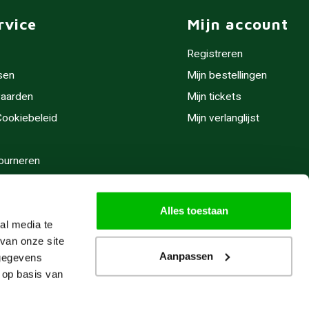
rvice
Mijn account
Registreren
sen
Mijn bestellingen
aarden
Mijn tickets
 Cookiebeleid
Mijn verlanglijst
ourneren
stijden
Alles toestaan
al media te
van onze site
Aanpassen
 gegevens
 op basis van