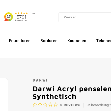
Fournituren
Borduren
Knutselen
Tekenen
DARWI
Darwi Acryl pensele
Synthetisch
0
REVIEWS
Je beoordeling 