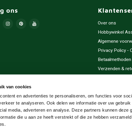
lg ons
Klantense
Over ons
Hobbywinkel As
Algemene voorw
Privacy Policy -
Betaalmethoden
Verzenden & ret
Contact/Opening
Sitemap
ik van cookies
Cadeaubonnen
ontent en advertenties te personaliseren, om functies voor soci
erkeer te analyseren. Ook delen we informatie over uw gebruik 
Inlijsten
cial media, adverteren en analyse. Deze partners kunnen deze
Servicegebieden
ormatie die u aan ze heeft verstrekt of die ze hebben verzameld
RSS-feed
es.