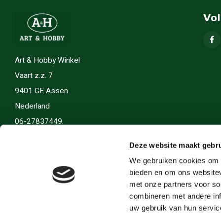
Vo
Art & Hobby Winkel
Vaart z.z. 7
9401 GE Assen
Nederland
06-27837449.
info(@)artenhobby.nl.
Deze website maakt gebru
We gebruiken cookies om c
bieden en om ons websitev
met onze partners voor so
combineren met andere inf
uw gebruik van hun servic