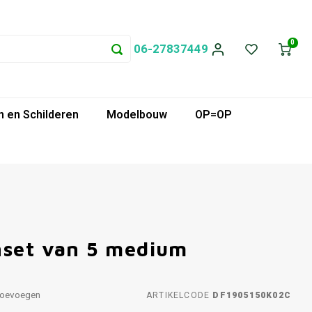
0
06-27837449
 en Schilderen
Modelbouw
OP=OP
nset van 5 medium
toevoegen
ARTIKELCODE
DF1905150K02C