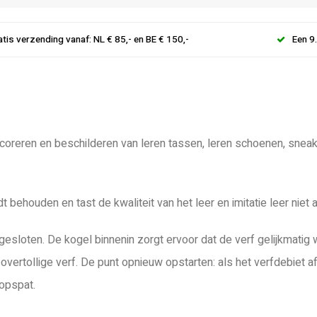
atis verzending vanaf: NL € 85,- en BE € 150,-
Een 9
ecoreren en beschilderen van leren tassen, leren schoenen, sneak
 behouden en tast de kwaliteit van het leer en imitatie leer niet a
loten. De kogel binnenin zorgt ervoor dat de verf gelijkmatig 
g overtollige verf. De punt opnieuw opstarten: als het verfdebiet
opspat.