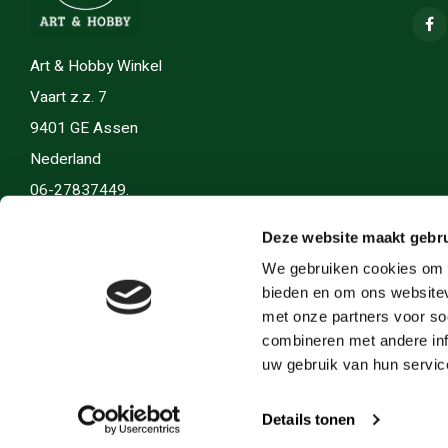
Art & Hobby Winkel
Vaart z.z. 7
9401 GE Assen
Nederland
06-27837449.
info(@)artenhobby.nl.
Deze website maakt gebru
We gebruiken cookies om c
bieden en om ons websitev
met onze partners voor so
combineren met andere inf
uw gebruik van hun servic
Details tonen