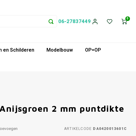
0
06-27837449
 en Schilderen
Modelbouw
OP=OP
 Anijsgroen 2 mm puntdikte
toevoegen
ARTIKELCODE
DA0420013601C