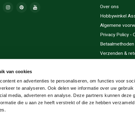
Over ons
Hobbywinkel As
Algemene voorw
Privacy Policy -
Betaalmethoden
Verzenden & ret
Contact/Opening
Sitemap
ik van cookies
Cadeaubonnen
ontent en advertenties te personaliseren, om functies voor soci
erkeer te analyseren. Ook delen we informatie over uw gebruik 
Inlijsten
cial media, adverteren en analyse. Deze partners kunnen deze
Servicegebieden
ormatie die u aan ze heeft verstrekt of die ze hebben verzameld
RSS-feed
es.