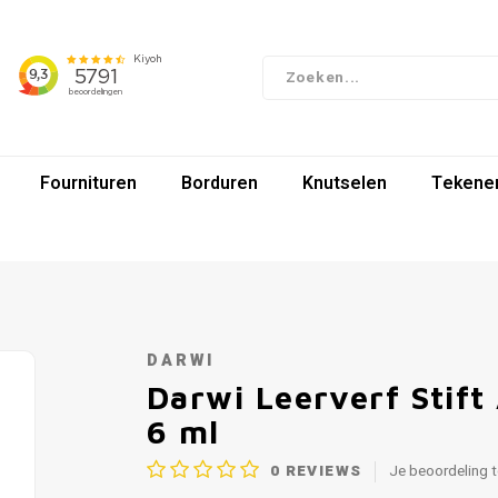
Fournituren
Borduren
Knutselen
Tekenen
DARWI
Darwi Leerverf Stift
6 ml
0
REVIEWS
Je beoordeling 