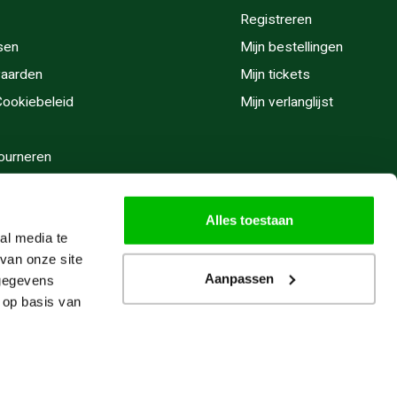
Registreren
sen
Mijn bestellingen
aarden
Mijn tickets
 Cookiebeleid
Mijn verlanglijst
ourneren
stijden
Alles toestaan
al media te
van onze site
Aanpassen
 gegevens
 op basis van