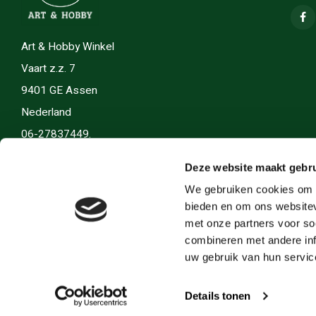
Art & Hobby Winkel
Vaart z.z. 7
9401 GE Assen
Nederland
06-27837449.
info(@)artenhobby.nl.
Deze website maakt gebru
We gebruiken cookies om c
bieden en om ons websitev
met onze partners voor so
combineren met andere inf
uw gebruik van hun servic
Details tonen