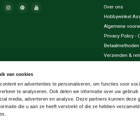
Over ons
Hobbywinkel As
Algemene voorw
Privacy Policy -
Betaalmethoden
Verzenden & ret
Contact/Opening
Sitemap
ik van cookies
Cadeaubonnen
ontent en advertenties te personaliseren, om functies voor soci
erkeer te analyseren. Ook delen we informatie over uw gebruik 
Inlijsten
cial media, adverteren en analyse. Deze partners kunnen deze
Servicegebieden
ormatie die u aan ze heeft verstrekt of die ze hebben verzameld
RSS-feed
es.