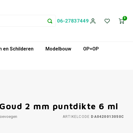
0
06-27837449
 en Schilderen
Modelbouw
OP=OP
t Goud 2 mm puntdikte 6 ml
toevoegen
ARTIKELCODE
DA0420013050C