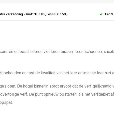
atis verzending vanaf: NL € 85,- en BE € 150,-
Een 9
ecoreren en beschilderen van leren tassen, leren schoenen, sneak
 behouden en tast de kwaliteit van het leer en imitatie leer niet a
loten. De kogel binnenin zorgt ervoor dat de verf gelijkmatig 
g overtollige verf. De punt opnieuw opstarten: als het verfdebiet
opspat.