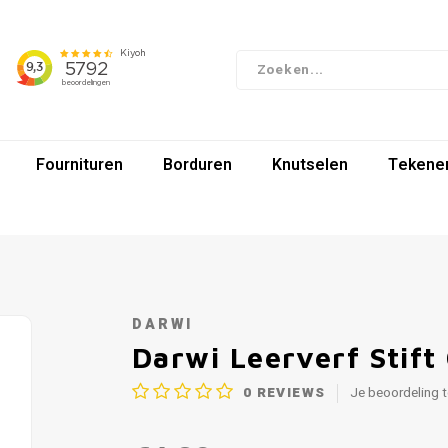
Fournituren
Borduren
Knutselen
Tekenen
DARWI
Darwi Leerverf Stif
0
REVIEWS
Je beoordeling 