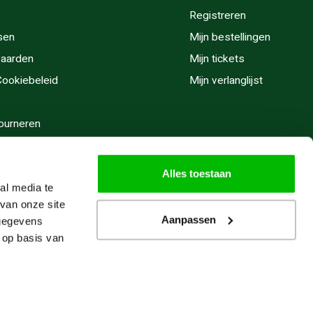
Registreren
sen
Mijn bestellingen
aarden
Mijn tickets
 Cookiebeleid
Mijn verlanglijst
ourneren
stijden
Alles toestaan
al media te
van onze site
Aanpassen
 gegevens
 op basis van