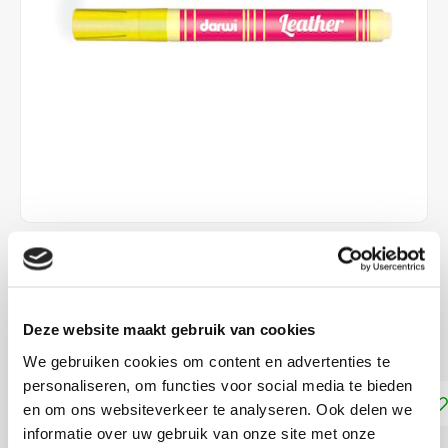
€4,30
DIRECT LEVERBAAR
Deze website maakt gebruik van cookies
voor leer en imitatieleer
Lees meer
We gebruiken cookies om content en advertenties te
personaliseren, om functies voor social media te bieden
Toevoegen aan winkelwagen
en om ons websiteverkeer te analyseren. Ook delen we
informatie over uw gebruik van onze site met onze