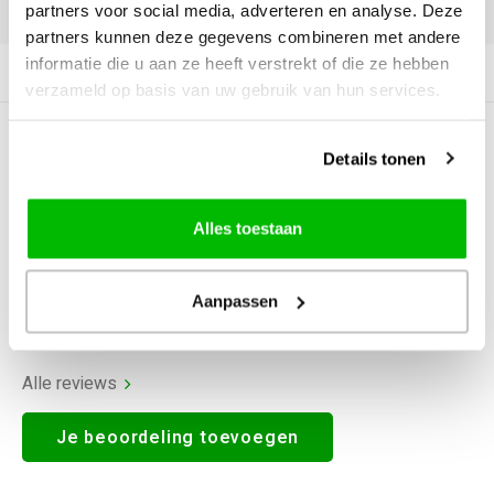
DELEN:
partners voor social media, adverteren en analyse. Deze
partners kunnen deze gegevens combineren met andere
informatie die u aan ze heeft verstrekt of die ze hebben
Productomschrijving
verzameld op basis van uw gebruik van hun services.
0
STERREN OP BASIS VAN
0
Details tonen
BEOORDELINGEN
0
Reviews
Alles toestaan
Aanpassen
Alle reviews
Je beoordeling toevoegen