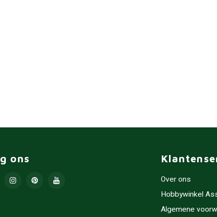
lg ons
Klantense
Over ons
Hobbywinkel As
Algemene voorw