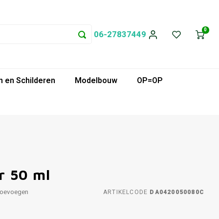
0
06-27837449
 en Schilderen
Modelbouw
OP=OP
r 50 ml
toevoegen
ARTIKELCODE
DA0420050080C