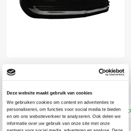
€6,30
DIRECT LEVERBAAR
Deze website maakt gebruik van cookies
voor leer en imitatieleer
Lees meer
We gebruiken cookies om content en advertenties te
personaliseren, om functies voor social media te bieden
Toevoegen aan winkelwagen
en om ons websiteverkeer te analyseren. Ook delen we
informatie over uw gebruik van onze site met onze
DELEN:
partners voor social media, adverteren en analyse. Deze