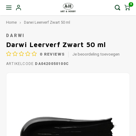
0
Home
Darwi Leerverf Zwart 50 ml
DARWI
Darwi Leerverf Zwart 50 ml
0
REVIEWS
Je beoordeling toevoegen
ARTIKELCODE
DA0420050100C