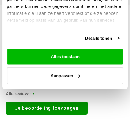
partners kunnen deze gegevens combineren met andere
Productomschrijving
informatie die u aan ze heeft verstrekt of die ze hebben
verzameld op basis van uw gebruik van hun services.
0
STERREN OP BASIS VAN
0
BEOORDELINGEN
Details tonen
0
Reviews
Alles toestaan
Aanpassen
Alle reviews
Je beoordeling toevoegen